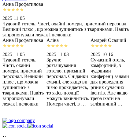
Анна Профатилова
А
2025-11-05
2
Чудовий готель. Чисті, охайні номери, приємний персонал.
З
Великий плюс , що можна зупинятись з тваринками. Навіть
с
запропонували лежак і пелюшки
м
Анна Профатилова
Аліна
Андрей Осадчий
2025-11-05
2025-11-03
2025-10-16
2
Чудовий готель.
Зручне
Сучасний отель,
Х
Чисті, охайні
розташування
комфортний, з
З
номери, приємний
готелю, приємний
чудовими
п
персонал. Великий
персонал. Сніданки
конференц-залами
ц
плюс , що можна
смачні, але якщо ви
для проведення
зупинятись з
пізно прокидаєтесь,
різних сучасних
тваринками. Навіть
то якісь позиції
івентів. Але якщо
запропонували
можуть закінчитись.
треба їхати на
лежак і пелюшки
Номери чисті, в …
залізничний …