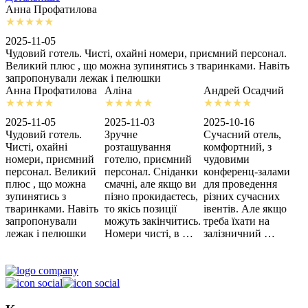
Анна Профатилова
А
2025-11-05
2
Чудовий готель. Чисті, охайні номери, приємний персонал.
З
Великий плюс , що можна зупинятись з тваринками. Навіть
с
запропонували лежак і пелюшки
м
Анна Профатилова
Аліна
Андрей Осадчий
2025-11-05
2025-11-03
2025-10-16
2
Чудовий готель.
Зручне
Сучасний отель,
Х
Чисті, охайні
розташування
комфортний, з
З
номери, приємний
готелю, приємний
чудовими
п
персонал. Великий
персонал. Сніданки
конференц-залами
ц
плюс , що можна
смачні, але якщо ви
для проведення
зупинятись з
пізно прокидаєтесь,
різних сучасних
тваринками. Навіть
то якісь позиції
івентів. Але якщо
запропонували
можуть закінчитись.
треба їхати на
лежак і пелюшки
Номери чисті, в …
залізничний …