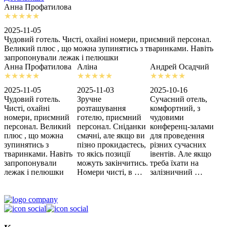
Анна Профатилова
А
2025-11-05
2
Чудовий готель. Чисті, охайні номери, приємний персонал.
З
Великий плюс , що можна зупинятись з тваринками. Навіть
с
запропонували лежак і пелюшки
м
Анна Профатилова
Аліна
Андрей Осадчий
2025-11-05
2025-11-03
2025-10-16
2
Чудовий готель.
Зручне
Сучасний отель,
Х
Чисті, охайні
розташування
комфортний, з
З
номери, приємний
готелю, приємний
чудовими
п
персонал. Великий
персонал. Сніданки
конференц-залами
ц
плюс , що можна
смачні, але якщо ви
для проведення
зупинятись з
пізно прокидаєтесь,
різних сучасних
тваринками. Навіть
то якісь позиції
івентів. Але якщо
запропонували
можуть закінчитись.
треба їхати на
лежак і пелюшки
Номери чисті, в …
залізничний …