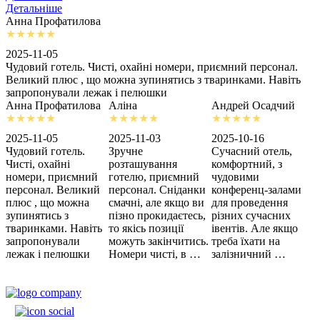
Детальніше
Анна Профатилова
А
2025-11-05
2
Чудовий готель. Чисті, охайні номери, приємний персонал.
З
Великий плюс , що можна зупинятись з тваринками. Навіть
с
запропонували лежак і пелюшки
м
Анна Профатилова
Аліна
Андрей Осадчий
2025-11-05
2025-11-03
2025-10-16
2
Чудовий готель.
Зручне
Сучасний отель,
Х
Чисті, охайні
розташування
комфортний, з
З
номери, приємний
готелю, приємний
чудовими
п
персонал. Великий
персонал. Сніданки
конференц-залами
ц
плюс , що можна
смачні, але якщо ви
для проведення
зупинятись з
пізно прокидаєтесь,
різних сучасних
тваринками. Навіть
то якісь позиції
івентів. Але якщо
запропонували
можуть закінчитись.
треба їхати на
лежак і пелюшки
Номери чисті, в …
залізничний …