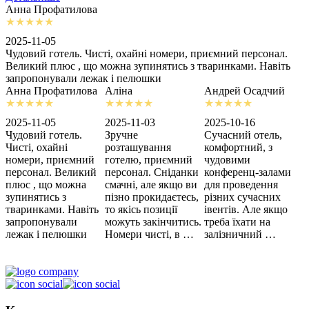
Анна Профатилова
А
2025-11-05
2
Чудовий готель. Чисті, охайні номери, приємний персонал.
З
Великий плюс , що можна зупинятись з тваринками. Навіть
с
запропонували лежак і пелюшки
м
Анна Профатилова
Аліна
Андрей Осадчий
2025-11-05
2025-11-03
2025-10-16
2
Чудовий готель.
Зручне
Сучасний отель,
Х
Чисті, охайні
розташування
комфортний, з
З
номери, приємний
готелю, приємний
чудовими
п
персонал. Великий
персонал. Сніданки
конференц-залами
ц
плюс , що можна
смачні, але якщо ви
для проведення
зупинятись з
пізно прокидаєтесь,
різних сучасних
тваринками. Навіть
то якісь позиції
івентів. Але якщо
запропонували
можуть закінчитись.
треба їхати на
лежак і пелюшки
Номери чисті, в …
залізничний …