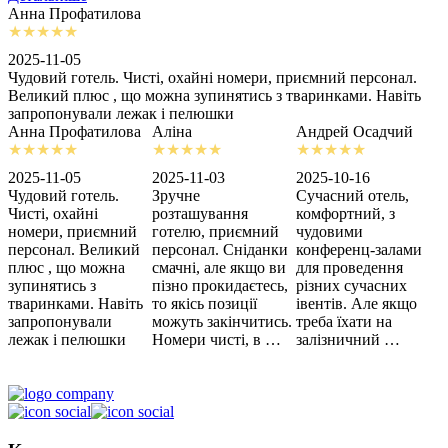
Анна Профатилова
А
2025-11-05
2
Чудовий готель. Чисті, охайні номери, приємний персонал.
З
Великий плюс , що можна зупинятись з тваринками. Навіть
с
запропонували лежак і пелюшки
м
Анна Профатилова
Аліна
Андрей Осадчий
2025-11-05
2025-11-03
2025-10-16
2
Чудовий готель.
Зручне
Сучасний отель,
Х
Чисті, охайні
розташування
комфортний, з
З
номери, приємний
готелю, приємний
чудовими
п
персонал. Великий
персонал. Сніданки
конференц-залами
ц
плюс , що можна
смачні, але якщо ви
для проведення
зупинятись з
пізно прокидаєтесь,
різних сучасних
тваринками. Навіть
то якісь позиції
івентів. Але якщо
запропонували
можуть закінчитись.
треба їхати на
лежак і пелюшки
Номери чисті, в …
залізничний …