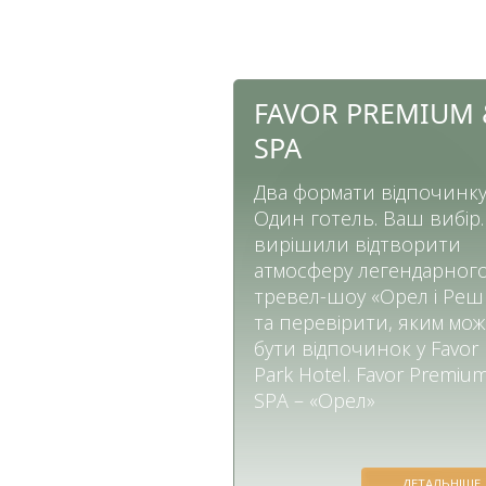
FAVOR PREMIUM 
SPA
Два формати відпочинку
Один готель. Ваш вибір
вирішили відтворити
атмосферу легендарног
тревел-шоу «Орел і Реш
та перевірити, яким мо
бути відпочинок у Favor
Park Hotel. Favor Premiu
SPA – «Орел»
ДЕТАЛЬНІШЕ