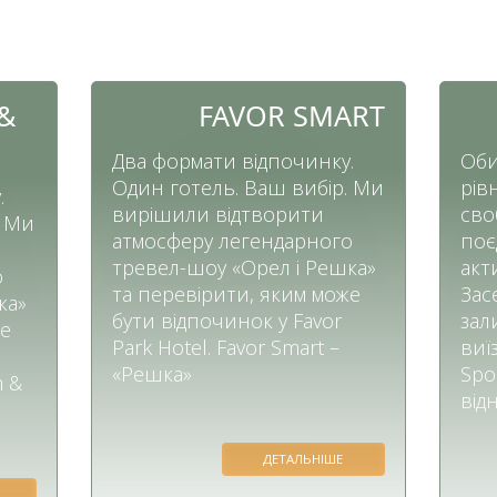
&
FAVOR SMART
Два формати відпочинку.
Оби
Один готель. Ваш вибір. Ми
рів
.
вирішили відтворити
сво
. Ми
атмосферу легендарного
поє
тревел-шоу «Орел і Решка»
акт
о
та перевірити, яким може
Зас
ка»
бути відпочинок у Favor
зал
же
Park Hotel. Favor Smart –
виї
«Решка»
Spor
m &
від
ДЕТАЛЬНІШЕ