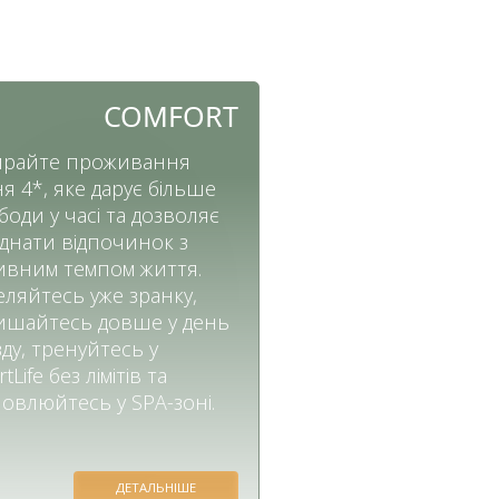
COMFORT
райте проживання
ня 4*, яке дарує більше
боди у часі та дозволяє
днати відпочинок з
ивним темпом життя.
еляйтесь уже зранку,
ишайтесь довше у день
зду, тренуйтесь у
tLife без лімітів та
новлюйтесь у SPA-зоні.
ДЕТАЛЬНІШЕ