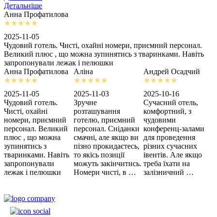
Детальніше
Анна Профатилова
А
2025-11-05
2
Чудовий готель. Чисті, охайні номери, приємний персонал.
З
Великий плюс , що можна зупинятись з тваринками. Навіть
с
запропонували лежак і пелюшки
м
Анна Профатилова
Аліна
Андрей Осадчий
2025-11-05
2025-11-03
2025-10-16
2
Чудовий готель.
Зручне
Сучасний отель,
Х
Чисті, охайні
розташування
комфортний, з
З
номери, приємний
готелю, приємний
чудовими
п
персонал. Великий
персонал. Сніданки
конференц-залами
ц
плюс , що можна
смачні, але якщо ви
для проведення
зупинятись з
пізно прокидаєтесь,
різних сучасних
тваринками. Навіть
то якісь позиції
івентів. Але якщо
запропонували
можуть закінчитись.
треба їхати на
лежак і пелюшки
Номери чисті, в …
залізничний …