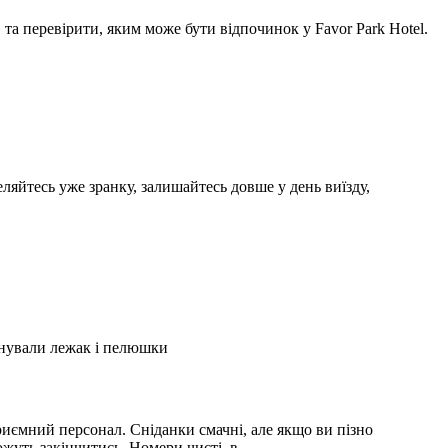
а перевірити, яким може бути відпочинок у Favor Park Hotel.
ляйтесь уже зранку, залишайтесь довше у день виїзду,
А
2
онували лежак і пелюшки
З
2
иємний персонал. Сніданки смачні, але якщо ви пізно
С
можуть закінчитись. Номери чисті, в …
і