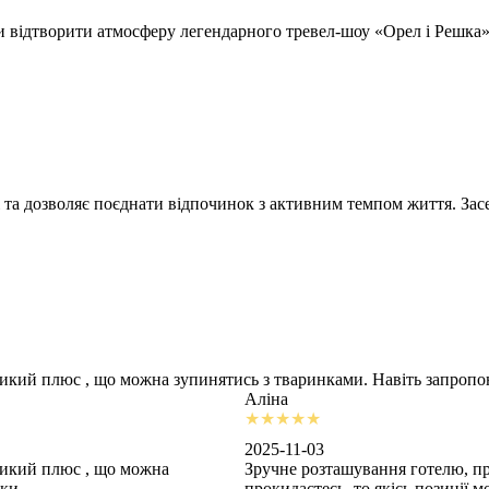
відтворити атмосферу легендарного тревел-шоу «Орел і Решка» т
 та дозволяє поєднати відпочинок з активним темпом життя. Засе
ликий плюс , що можна зупинятись з тваринками. Навіть запроп
Аліна
2025-11-03
ликий плюс , що можна
Зручне розташування готелю, пр
шки
прокидаєтесь, то якісь позиції 