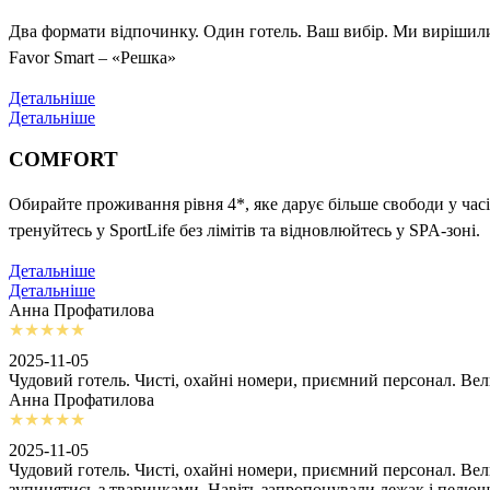
Два формати відпочинку. Один готель. Ваш вибір. Ми вирішили 
Favor Smart – «Решка»
Детальніше
Детальніше
COMFORT
Обирайте проживання рівня 4*, яке дарує більше свободи у часі
тренуйтесь у SportLife без лімітів та відновлюйтесь у SPA-зоні.
Детальніше
Детальніше
Анна Профатилова
2025-11-05
Чудовий готель. Чисті, охайні номери, приємний персонал. Ве
Анна Профатилова
2025-11-05
Чудовий готель. Чисті, охайні номери, приємний персонал. Ве
зупинятись з тваринками. Навіть запропонували лежак і пелю