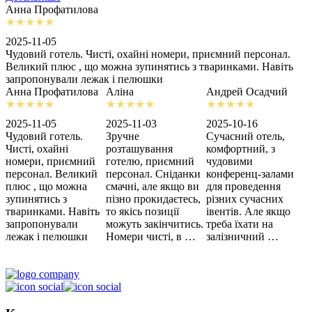
Анна Профатилова
А
2025-11-05
2
Чудовий готель. Чисті, охайні номери, приємний персонал.
З
Великий плюс , що можна зупинятись з тваринками. Навіть
с
запропонували лежак і пелюшки
м
Анна Профатилова
Аліна
Андрей Осадчий
2025-11-05
2025-11-03
2025-10-16
2
Чудовий готель.
Зручне
Сучасний отель,
Х
Чисті, охайні
розташування
комфортний, з
З
номери, приємний
готелю, приємний
чудовими
п
персонал. Великий
персонал. Сніданки
конференц-залами
ц
плюс , що можна
смачні, але якщо ви
для проведення
зупинятись з
пізно прокидаєтесь,
різних сучасних
тваринками. Навіть
то якісь позиції
івентів. Але якщо
запропонували
можуть закінчитись.
треба їхати на
лежак і пелюшки
Номери чисті, в …
залізничний …