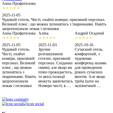
Анна Профатилова
А
2025-11-05
2
Чудовий готель. Чисті, охайні номери, приємний персонал.
З
Великий плюс , що можна зупинятись з тваринками. Навіть
с
запропонували лежак і пелюшки
м
Анна Профатилова
Аліна
Андрей Осадчий
2025-11-05
2025-11-03
2025-10-16
2
Чудовий готель.
Зручне
Сучасний отель,
Х
Чисті, охайні
розташування
комфортний, з
З
номери, приємний
готелю, приємний
чудовими
п
персонал. Великий
персонал. Сніданки
конференц-залами
ц
плюс , що можна
смачні, але якщо ви
для проведення
зупинятись з
пізно прокидаєтесь,
різних сучасних
тваринками. Навіть
то якісь позиції
івентів. Але якщо
запропонували
можуть закінчитись.
треба їхати на
лежак і пелюшки
Номери чисті, в …
залізничний …